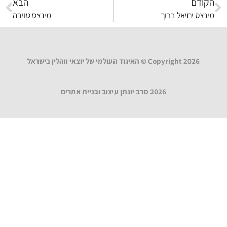
הקודם
הבא
מינצס יחיאל ברוך
מינצס טויבה
Copyright 2026 © האיגוד העולמי של יוצאי ווהלין בישראל
2026 מרב יונתן עיצוב ובניית אתרים