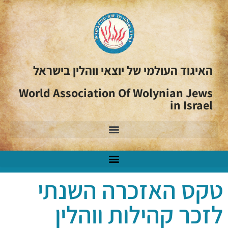
האיגוד העולמי של יוצאי ווהלין בישראל
World Association Of Wolynian Jews
in Israel
טקס האזכרה השנתי
לזכר קהילות ווהלין