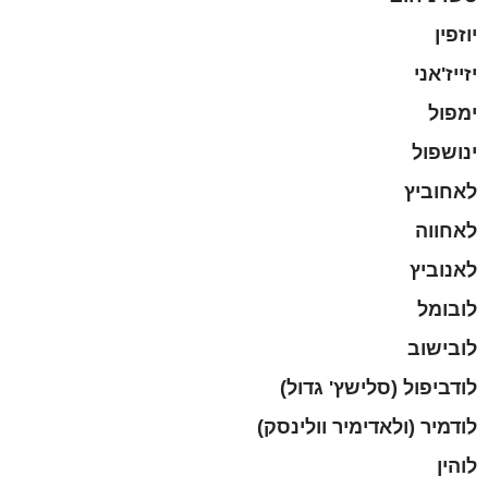
יוזפין
יזייז'אני
ימפול
ינושפול
לאחוביץ
לאחווה
לאנוביץ
לובומל
לובישוב
לודביפול (סלישץ' גדול)
לודמיר (ולאדימיר וולינסק)
לוהין