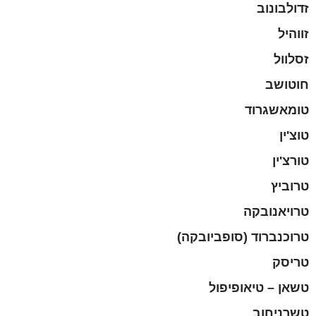
זדולבונוב
זווהיל
זסלוול
חוטושב
טומאשגרוד
טוצ'ין
טורצ'ין
טרוביץ
טרויאנובקה
טרוכנברוד (סופביובקה)
טריסק
טשאן – טיאופיפול
טשרניחוב