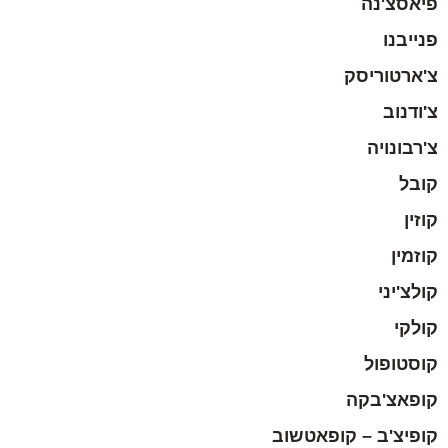
פיאסצ'נה
פנייבנו
צ'ארטוריסק
צ'ודנוב
צ'רבונויה
קובל
קוזין
קוזמין
קולצ'יני
קולקי
קוסטופול
קופאצ'בקה
קופיצ'ב – קופאטשוב