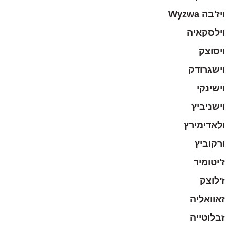
ויז'בה Wyzwa
וילסקאיה
ויסוצק
וישגרודק
וישינקי
וישניביץ
ולאדימירץ
ורקוביץ
ז'יטומיר
ז'לוצק
זאוואליה
זבלוטייה