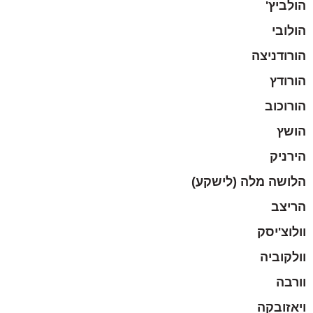
הולביץ'
הולובי
הורודניצה
הורודץ
הורוכוב
הושץ
הירניק
הלושה מלה (לישקע)
הריצב
וולוצ'יסק
וולקוביה
וורבה
ויאזובקה