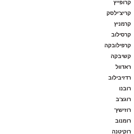
קרופייץ
קריצ'ילסק
קרמניץ
קרסילוב
קרפילובקה
קשיבקה
ראדוול
רדזיבילוב
רובנו
רוגצ'ב
רוזישץ'
רומנוב
רוקיטנה