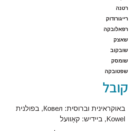
רטנה
רייגורודוק
רפאלובקה
שאצק
שובקוב
שומסק
שפטובקה
קובל
באוקראינית וברוסית: Ковел, בפולנית
Kowel, ביידיש: קאָוועל