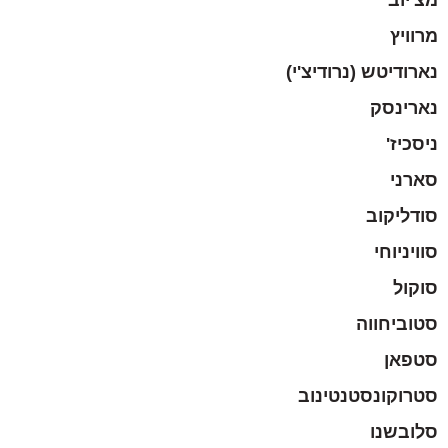
מרוויץ
נארודיטש (נרודיצ'י)
נארינסק
ניסכיז'
סארני
סודליקוב
סוויניוחי
סוקול
סטוביחווה
סטפאן
סטרוקונסטנטינוב
סלובשנו