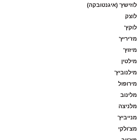
לוזישץ' (איגנטובקה)
לוצק
לוקץ'
מז'יריץ'
מיזוץ'
מילטין
מילנוביץ'
מירופול
מלינוב
מלניצה
מנייביץ'
מצ'ולקי
מצ'יוב