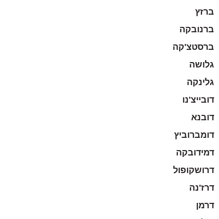
ברזץ
ברנובקה
ברסטצ'קה
גלושה
גלינקה
דובייצ'נו
דובנא
דומברוביץ
דמידובקה
דרושקופול
דרז'נה
דרמן