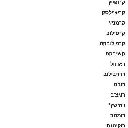
קרופייץ
קריצ'ילסק
קרמניץ
קרסילוב
קרפילובקה
קשיבקה
ראדוול
רדזיבילוב
רובנו
רוגצ'ב
רוזישץ'
רומנוב
רוקיטנה