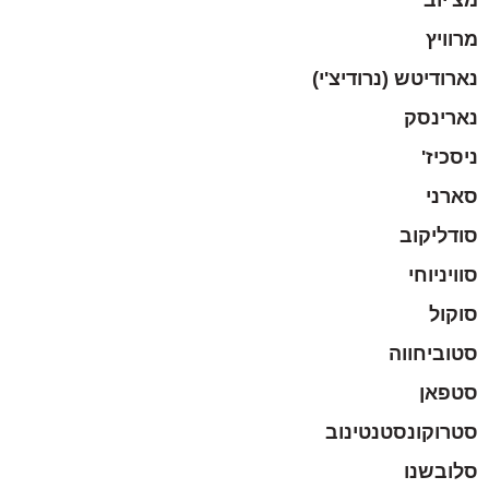
מרוויץ
נארודיטש (נרודיצ'י)
נארינסק
ניסכיז'
סארני
סודליקוב
סוויניוחי
סוקול
סטוביחווה
סטפאן
סטרוקונסטנטינוב
סלובשנו