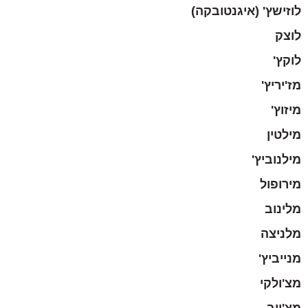
לוזישץ' (איגנטובקה)
לוצק
לוקץ'
מז'יריץ'
מיזוץ'
מילטין
מילנוביץ'
מירופול
מלינוב
מלניצה
מנייביץ'
מצ'ולקי
מצ'יוב