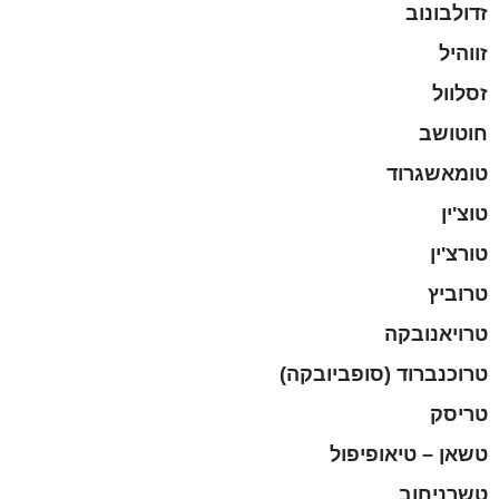
זדולבונוב
זווהיל
זסלוול
חוטושב
טומאשגרוד
טוצ'ין
טורצ'ין
טרוביץ
טרויאנובקה
טרוכנברוד (סופביובקה)
טריסק
טשאן – טיאופיפול
טשרניחוב