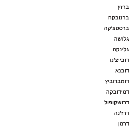
ברזץ
ברנובקה
ברסטצ'קה
גלושה
גלינקה
דובייצ'נו
דובנא
דומברוביץ
דמידובקה
דרושקופול
דרז'נה
דרמן