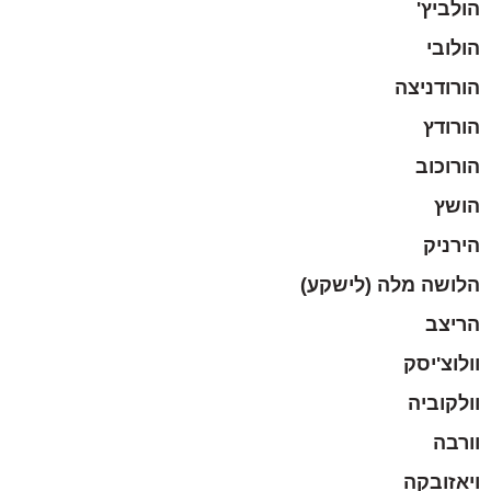
הולביץ'
הולובי
הורודניצה
הורודץ
הורוכוב
הושץ
הירניק
הלושה מלה (לישקע)
הריצב
וולוצ'יסק
וולקוביה
וורבה
ויאזובקה