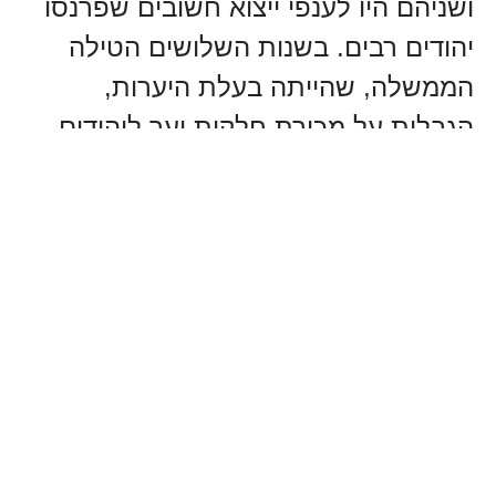
ושניהם היו לענפי ייצוא חשובים שפרנסו
יהודים רבים. בשנות השלושים הטילה
הממשלה, שהייתה בעלת היערות,
הגבלות על מכירת חלקות יער ליהודים
וענף סחר היערות הצטמצם במידה רבה.
רוב מפעלי התעשייה שבבעלות היהודים
היו קטנים (טחנות קמח, מבשלת בירה
ועוד). חלק נכבד מן המפרנסים היהודים
היו בעלי מלאכה. הם היו מאורגנים
באגודה מקצועית וזו השתדלה להגן על
חבריה מפני התנכלויות השלטון הפולני.
הפעילות הכלכלית היהודית הסתייעה
ב"בנק עממי" (קואופרטיב) ובקופת גמ"ח.