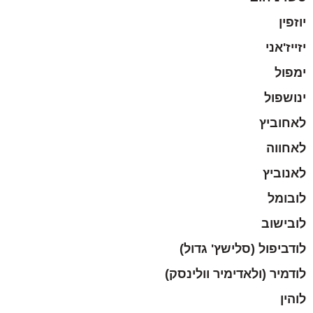
יוזפין
יזייז'אני
ימפול
ינושפול
לאחוביץ
לאחווה
לאנוביץ
לובומל
לובישוב
לודביפול (סלישץ' גדול)
לודמיר (ולאדימיר וולינסק)
לוהין