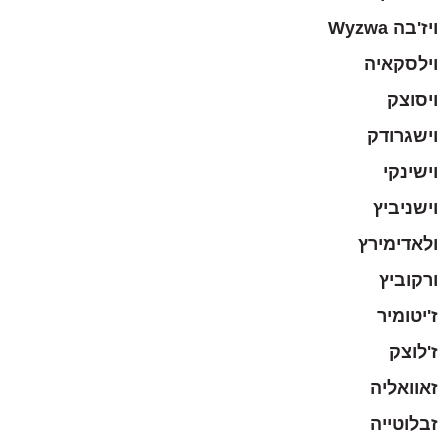
ויז'בה Wyzwa
וילסקאיה
ויסוצק
וישגרודק
וישינקי
וישניביץ
ולאדימירץ
ורקוביץ
ז'יטומיר
ז'לוצק
זאוואליה
זבלוטייה