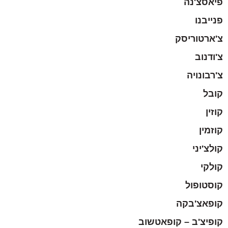
פיאסצ'נה
פנייבנו
צ'ארטוריסק
צ'ודנוב
צ'רבונויה
קובל
קוזין
קוזמין
קולצ'יני
קולקי
קוסטופול
קופאצ'בקה
קופיצ'ב – קופאטשוב