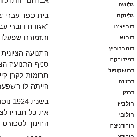
אברהם" התרכזו 
גלושה
גלינקה
"אגודת דוברי עב
דובייצ'נו
ותזמורת שפעלו 
דובנא
דומברוביץ
דמידובקה
סניף התנועה הצ
דרושקופול
תרומות לקרן קיי
דרז'נה
הייתה לו השפעה 
דרמן
הולביץ'
הולובי
החינוך לספורט 
הורודניצה
הורודץ