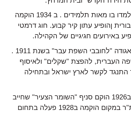
ת היו ה"הקדש" ובית המרחץ.
בית ספר עברי של רשת "תרבות" הוקם בראשית שנות ה 20 . למדו בו מאות תלמידים . ב 1934 הוקמה
רית ןהופיע עתון קיר קבוע. חוג דרמטי
ע באירועים חגיגיים של הקהילה.
התנועה הציונית הגיעה לרוקיטנה מסראני הסמוכה, בה נוסדה אגודה "לחובבי השפת עבר" בשנת 1911 .
שפה העברית, להפצת "שקלים" ולאיסוף
שר התנגד לקשר לארץ ישראל ובתחילה
בשנת 1924 נוסד סניף "החלוץ" שהקים מוקד הכשרה במקום. ב1926 הוקם סניף "השומר הצעיר" שחייב
את כל חבריו לצאת להכשרה ולעלות לארץ ישראל. תנועת בית"ר במקום הוקמה ב1928 פעלה בתחום