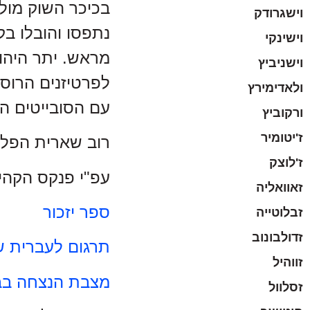
וישגרודק
נתפסו והובלו בק
וישינקי
מראש. יתר היהוד
וישניביץ
לפרטיזנים הרוס
ולאדימירץ
עם הסובייטים הנ
ורקוביץ
ז'יטומיר
רוב שארית הפלי
ז'לוצק
עפ"י פנקס הקהיל
זאוואליה
ספר יזכור
זבלוטייה
זדולבונוב
תרגום לעברית של
זווהיל
מצבת הנצחה בבי
זסלוול