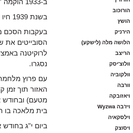
ב-1933 הוקמה "ברית החייל" לחינוך צבאי ואימונים גופניים.
הורוכוב
בשנת 1939 חיו ברוקיטנה והסביבה קרוב ל-3,500 יהודים.
הושץ
הירניק
הלושה מלה (לישקע)
הריצב
נסגרו.
וולוצ'יסק
וולקוביה
וורבה
האזור תוך זמן ק
ויאזובקה
ויז'בה Wyzwa
בית מלאכה בו הע
וילסקאיה
ויסוצק