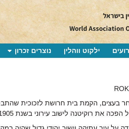
ין בישראל
World Association O
ועים
ילקוט ווהלין
נוצרים זכרון
ROKI
 בעצים, הקמת בית חרושת לזכוכית שהתבסס
הפכה את רוקיטנה לישוב עירוני בשנת 1905
ה על עיר עתיקה וישוב יהודי גדול שהיה במק