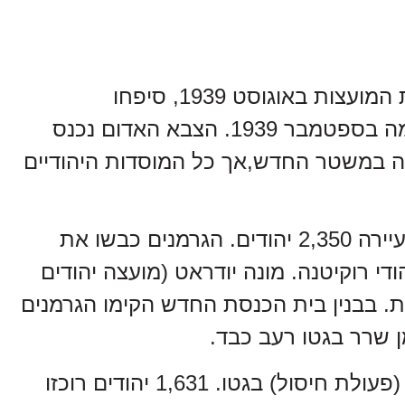
בעקבות הסכם מולוטוב-ריבנטטרופ, שנחתם בין גרמניה לברית המועצות באוגוסט 1939, סיפחו
הסובייטים את שטחי מזרח פולין, כאשר פתחה גרמניה במלחמה בספטמבר 1939. הצבא האדום נכנס
ה היהודית השתלבה במשטר החדש,אך כל המוסדות היהודיים
עם פרוץ מלחמת גרמניה ברית המועצות (22 ביוני 1941) חיו בעיירה 2,350 יהודים. הגרמנים כבשו את
די רוקיטנה. מונה יודראט (מועצה יהודים
ה משטרה יהודית. בבנין בית הכנסת החדש הקימו הגרמנים
ן שרר בגטו רעב כבד.
ביום י"ג בחודש אלול תש"ב (26 באוגוסט 1942) נערכה אקציה (פעולת חיסול) בגטו. 1,631 יהודים רוכזו