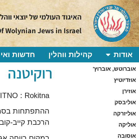
האיגוד העולמי של יוצאי ווהל
f Wolynian Jews in Israel
אודות
קהילות ווהלין
חדשות ואיר
רוקיטנה
אוברוטש, אוברוץ'
אוזדיוטיץ
אוזירן
TNO : Rokitna
אוליבסק
ההתפתחות בסחר
אוליזרקה
הרכבת קייב-קובל 
אוליקה
אוסובה
במקום רווחה אגד