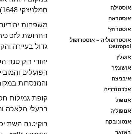
אוסטילה
חמלניצקי 1648). ואומנם קיים בית עלמין יהודי עתיק בכפר סמוך לרוקיטנה.
אוסטראה
משפחות יהודיות
אוסטרוזץ'
החרושת לזכוכית 
אוסטרופוליה – אוסטרופול
גדול בעיירה והק
Ostropol
אופלין
יהודי רוקיטנה 
אושומיר
הפועלים והמוביל
איבניצה
והמנסרות במקום ה
אלכסנדריה
קופת גמילות חס
אנופול
בבעלי מלאכה ומ
אנופוליה
אנטונובקה
רוקיטנה השתייכה
באזאר