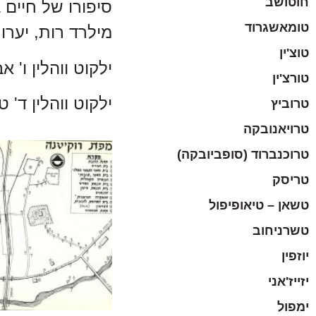
חוטושב
סיפורו של חיים ב
טומאשגרוד
מילרד רות, יערות
טוצ'ין
ילקוט ווהלין ו' אב
טורצ'ין
ילקוט ווהלין ד' ט
טרוביץ
טרויאנובקה
טרוכנברוד (סופביובקה)
טריסק
טשאן – טיאופיפול
טשרניחוב
יוזפין
יזייז'אני
ימפול