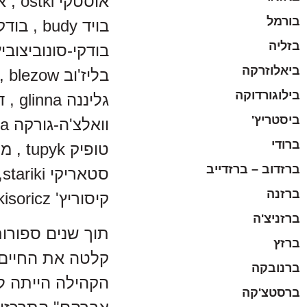
אוסטקי ostki , אוסניצק osnick , אוקופי okopy ,
בורמל
בויד budy , בודקי budki , בורובסקי borowsky ,
בזליה
בודקי-סונוביצוביץudki-snowidowicz , בורובי roweji
ביאלוזרקה
בליז'וב blezow , בילובייז' bialowiez , ברזוב berezow
בילוגורדוקה
גליננה glinna , דכט decht, וויטקביץ' wojtkewycz ,
ביסטריץ'
וואלצ'ה-גורקה wolcia gorka , זאלאוויע zalawie ,
ברודי
טופיק tupyk , מסביץ' masewycz , נאטרבה netreba ,
ברזדוב – ברזדייב
סטאריקי stariki, סנובודוביץ' snowidowicz ,
ברזנה
קיסוריץ' kisoricz , קרפילובקה karpiluwka
ברזניצ'ה
תוך שנים ספורות
ברזץ
קלטה את החיים 
ברנובקה
הקהילה הייתה למ
ברסטצ'קה