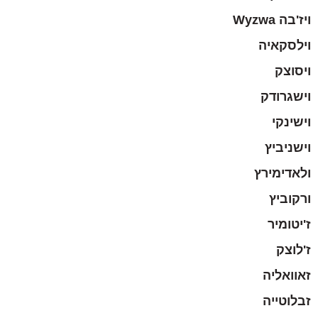
ויז'בה Wyzwa
וילסקאיה
ויסוצק
וישגרודק
וישינקי
וישניביץ
ולאדימירץ
ורקוביץ
ז'יטומיר
ז'לוצק
זאוואליה
זבלוטייה