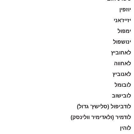
יוזפין
יזייז'אני
ימפול
ינושפול
לאחוביץ
לאחווה
לאנוביץ
לובומל
לובישוב
לודביפול (סלישץ' גדול)
לודמיר (ולאדימיר וולינסק)
לוהין