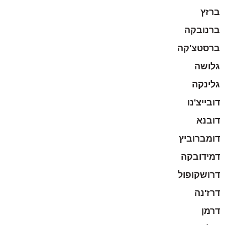
ברזץ
ברנובקה
ברסטצ'קה
גלושה
גלינקה
דובייצ'נו
דובנא
דומברוביץ
דמידובקה
דרושקופול
דרז'נה
דרמן