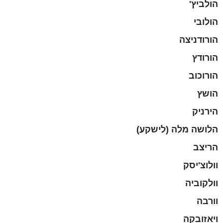
הולביץ'
הולובי
הורודניצה
הורודץ
הורוכוב
הושץ
הירניק
הלושה מלה (לישקע)
הריצב
וולוצ'יסק
וולקוביה
וורבה
ויאזובקה