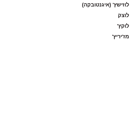
לוזישץ' (איגנטובקה)
לוצק
לוקץ'
מז'יריץ'
מיזוץ'
מילטין
מילנוביץ'
מירופול
מלינוב
מלניצה
מנייביץ'
מצ'ולקי
מצ'יוב