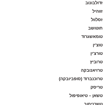
זדולבונוב
זווהיל
זסלוול
חוטושב
טומאשגרוד
טוצ'ין
טורצ'ין
טרוביץ
טרויאנובקה
טרוכנברוד (סופביובקה)
טריסק
טשאן – טיאופיפול
טשרניחוב