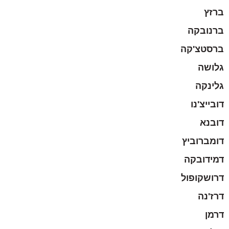
ברזץ
ברנובקה
ברסטצ'קה
גלושה
גלינקה
דובייצ'נו
דובנא
דומברוביץ
דמידובקה
דרושקופול
דרז'נה
דרמן