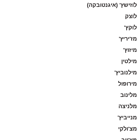
לוזישץ' (איגנטובקה)
לוצק
לוקץ'
מז'יריץ'
מיזוץ'
מילטין
מילנוביץ'
מירופול
מלינוב
מלניצה
מנייביץ'
מצ'ולקי
מצ'יוב