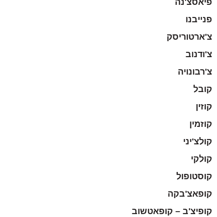
פיאסצ'נה
פנייבנו
צ'ארטוריסק
צ'ודנוב
צ'רבונויה
קובל
קוזין
קוזמין
קולצ'יני
קולקי
קוסטופול
קופאצ'בקה
קופיצ'ב – קופאטשוב