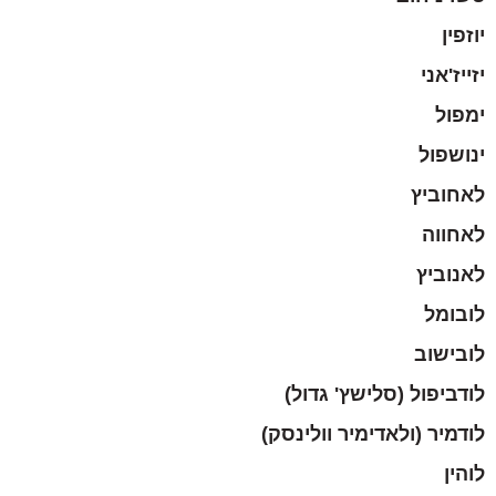
יוזפין
יזייז'אני
ימפול
ינושפול
לאחוביץ
לאחווה
לאנוביץ
לובומל
לובישוב
לודביפול (סלישץ' גדול)
לודמיר (ולאדימיר וולינסק)
לוהין