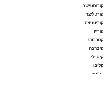
קורוסטישב
קורטליצה
קוריטניצה
קוריץ
קטרבורג
קיברצה
קיסיילין
קליבן
קליסוב
קמין קושירסקי
קמני – ברוד
קראסנה