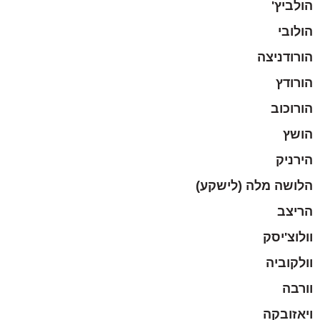
הולביץ'
הולובי
הורודניצה
הורודץ
הורוכוב
הושץ
הירניק
הלושה מלה (לישקע)
הריצב
וולוצ'יסק
וולקוביה
וורבה
ויאזובקה