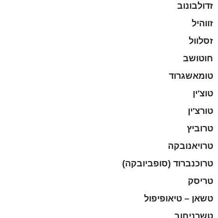
זדולבונוב
זווהיל
זסלוול
חוטושב
טומאשגרוד
טוצ'ין
טורצ'ין
טרוביץ
טרויאנובקה
טרוכנברוד (סופביובקה)
טריסק
טשאן – טיאופיפול
טשרניחוב