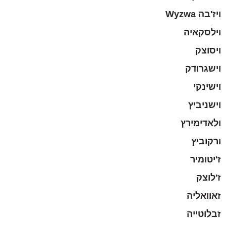
ויז'בה Wyzwa
וילסקאיה
ויסוצק
וישגרודק
וישינקי
וישניביץ
ולאדימירץ
ורקוביץ
ז'יטומיר
ז'לוצק
זאוואליה
זבלוטייה