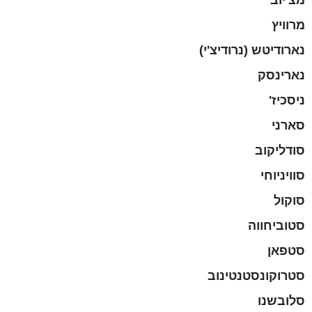
מרוויץ
נארודיטש (נרודיצ'י)
נארינסק
ניסכיז'
סארני
סודליקוב
סוויניוחי
סוקול
סטוביחווה
סטפאן
סטרוקונסטנטינוב
סלובשנו