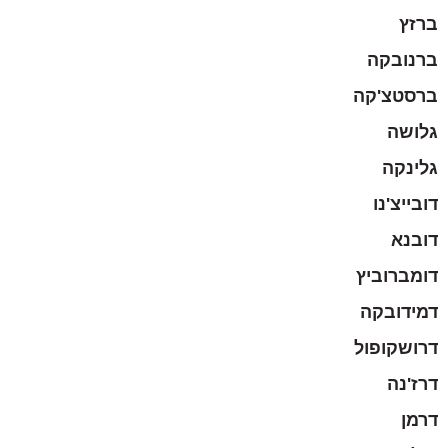
ברזץ
ברנובקה
ברסטצ'קה
גלושה
גלינקה
דובייצ'נו
דובנא
דומברוביץ
דמידובקה
דרושקופול
דרז'נה
דרמן