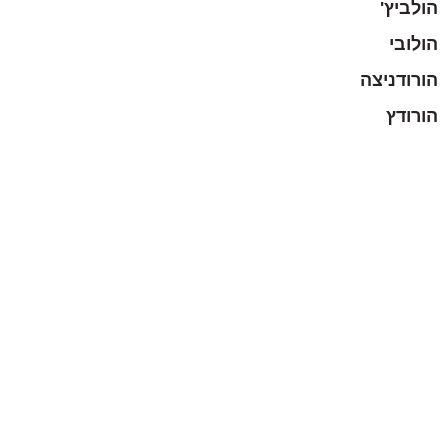
הולביץ'
הולובי
הורודניצה
הורודץ
הורוכוב
הושץ
הירניק
הלושה מלה (לישקע)
הריצב
וולוצ'יסק
וולקוביה
וורבה
ויאזובקה